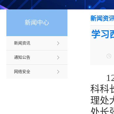
新闻资
新闻中心
学习
新闻资讯
通知公告
网络安全
1
科科
理处
处长