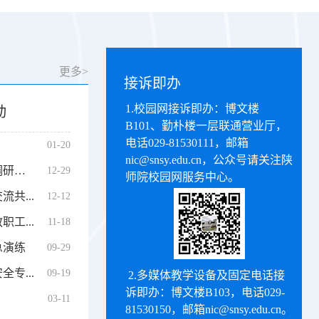
更多>
接诉即办
1.校园网接诉即办：博文楼
动
B101、勤朴楼一层联通营业厅，
电话029-81530111，
邮箱
01-20
nic@snsy.edu.cn，
公众号请关注
陕
校党委副书记唐宏带队赴西安建筑科技大学调研交流
12-29
师院校园网服务中心。
共...
12-12
工...
11-18
急演练
09-29
专...
09-19
2.多媒体教学设备及固定电话接
诉即办：博文楼B103，电话029-
03-11
81530150，邮箱nic@snsy.edu.cn。